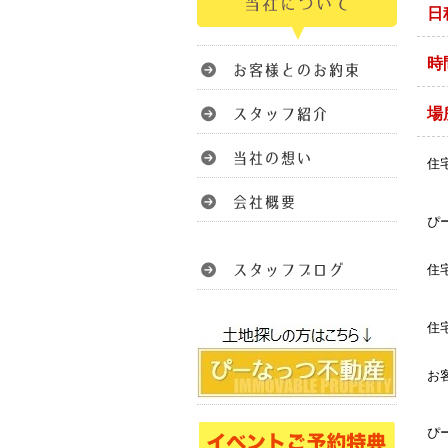
日
時
場
住
ぴ
住
住
お
ぴ