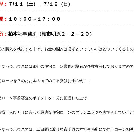
程：
７/１１（土）、７/１２（日）
間：
１０：００～１７：００
所：
柏本社事務所（柏市明原２－２－２０）
宅の購入を検討する中で、お金の悩みは必ずといっていいほどついてくるものです(
ーなっつハウスには銀行の住宅ローン業務経験者が多数在籍しておりますので
宅ローンを含めたお金の面でのご不安はお手の物！！
宅ローン事前審査のポイントを十分に把握した上で、
客様一人ひとりに合った最適な住宅ローンのプランニングを実施させていただ
ーなっつハウスでは、二日間に渡り柏市明原の本社事務所にて住宅ローン相談会を開