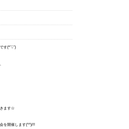
*'▽')
、
きます☆
催します(^^)/!!