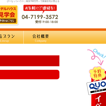
ぴーなっつハウス｜格安768万円～で新築住宅が買える