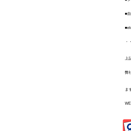
■
■e
・
上
弊
ま
W