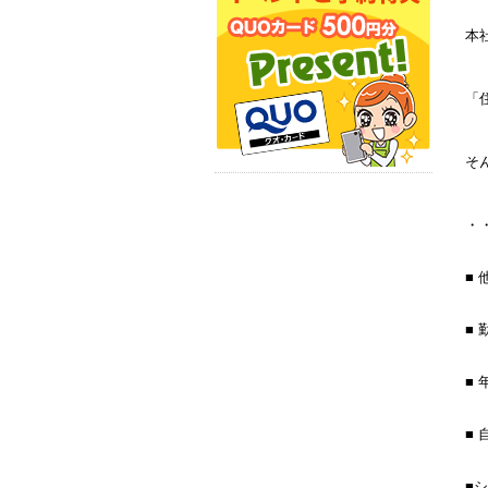
本
「
そ
・
■
■
■
■
■