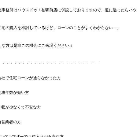
社事務所はハウスドゥ！柏駅前店に併設しておりますので、道に迷ったらハウ
住宅の購入を検討しているけど、ローンのことがよくわからない...」
んな方は是非この機会にご来場ください♫
・・・・・・・・・・・・・・・・・・・・・・・・・・
 他社で住宅ローンが通らなかった方
 勤務年数が短い方
 年収が少なくて不安な方
 自営業者の方
シングルマザーでお借入れが不安な方