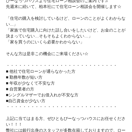
ぴーなっつハウスより住宅ローン相談会のご案内です♫
先週末に続いて、柏本社にて住宅ローン相談会を開催します☆
「住宅の購入を検討しているけど、ローンのことがよくわからな
い...」
「家族で住宅購入に向けた話し合いをしたいけど、お金のことが
決まっていない…そもそもよくわからない…」
「家を買うのにいくら必要かわからない」
そんな方は是非この機会にご来場ください☆
・・・・・・・・・・・・・・・・・・・・・・・・・・・
■ 他社で住宅ローンが通らなかった方
■ 勤務年数が短い方
■ 年収が少なくて不安な方
■ 自営業者の方
■シングルマザーでお借入れが不安な方
■自己資金が少ない方
・・・・・・・・・・・・・・・・・・・・・・・・・・・
上記に当てはまる方、ぜひともぴーなっつハウスにお任せくださ
い！！！
弊社には銀行出身のスタッフが多数在籍しておりますので、ロー