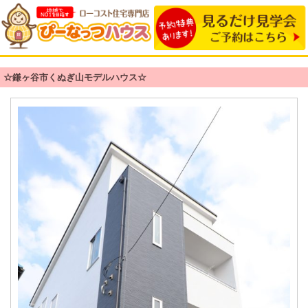
☆鎌ヶ谷市くぬぎ山モデルハウス☆