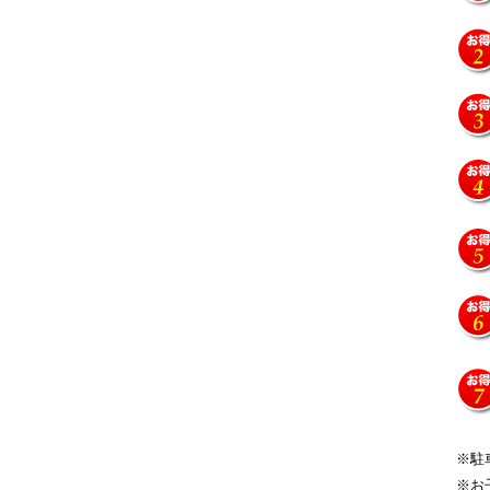
※駐
※お