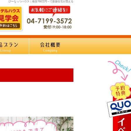
ぴーなっつハウス｜格安768万円～で新築住宅が買える