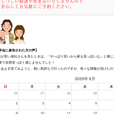
学会に参加された方の声】
段が安い他社さんを見たときは、『やっぱり安いから家も安っぽいな』と感じ
家で全然安っぽく感じませんでした！
りあえず見てみようと、軽い気持ちで行ったのですが、色々な情報が頂けたの
2026年 8月
日
月
火
水
木
26
27
28
29
2
3
4
5
9
10
11
12