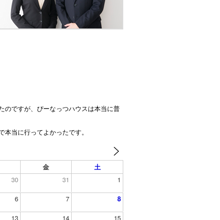
たのですが、ぴーなっつハウスは本当に普
で本当に行ってよかったです。
金
土
30
31
1
6
7
8
13
14
15