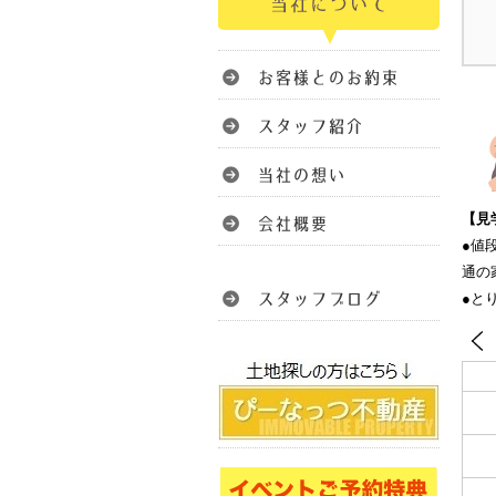
【見
●値
通の
●と