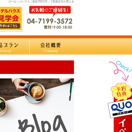
ぴーなっつハウス｜格安768万円～で新築住宅が買える